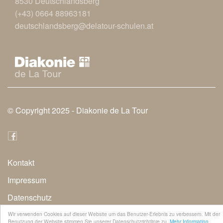
8530 Deutschlandsberg
(+43) 0664 88963181
deutschlandsberg@delatour-schulen.at
© Copyright 2025 -
Diakonie de La Tour
Kontakt
Secondary
Impressum
Navigation
Datenschutz
Wir verwenden Cookies auf dieser Website um das Benutzer-Erlebnis zu verbessern. Mit der
Benutzung der Website stimmen Sie unserer Datenschutzrichtlinie zu.
Mehr Information