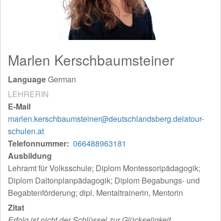
Marlen Kerschbaumsteiner
Language
German
LEHRERIN
E-Mail
marlen.kerschbaumsteiner@deutschlandsberg.delatour-
schulen.at
Telefonnummer
066488963181
Ausbildung
Lehramt für Volksschule; Diplom Montessoripädagogik;
Diplom Daltonplanpädagogik; Diplom Begabungs- und
Begabtenförderung; dipl. Mentaltrainerin, Mentorin
Zitat
Erfolg ist nicht der Schlüssel zur Glückseligkeit.