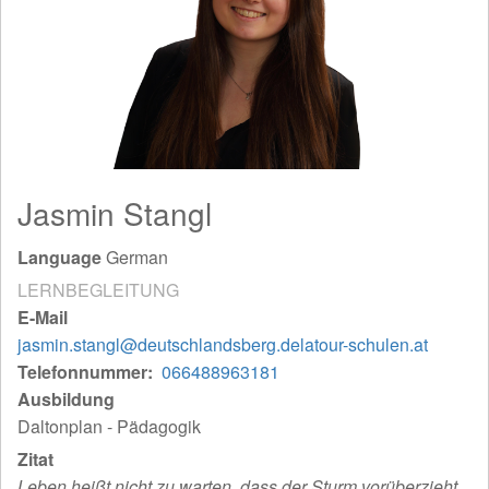
Jasmin Stangl
Language
German
LERNBEGLEITUNG
E-Mail
jasmin.stangl@deutschlandsberg.delatour-schulen.at
Telefonnummer
066488963181
Ausbildung
Daltonplan - Pädagogik
Zitat
Leben heißt nicht zu warten, dass der Sturm vorüberzieht,